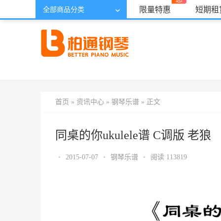
北京
[切换]
您好，欢迎来到柏通乐器
登录
注册
限量特惠
短期租
全部商品分类
首页
»
资讯中心
»
钢琴乐谱
» 正文
同桌的你ukulele谱 C调版 老狼
•
2015-07-07
•
钢琴乐谱
•
阅读 113819