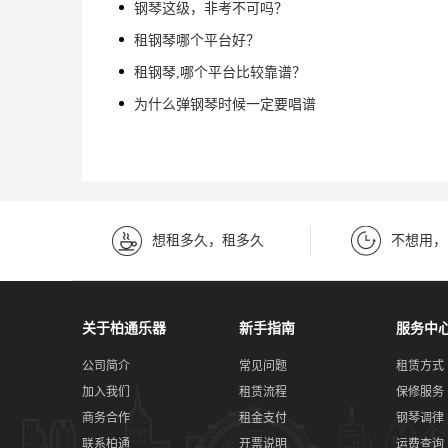
钢琴这级，非考不可吗？
租钢琴哪个平台好？
租钢琴,哪个平台比较靠谱？
为什么弹钢琴时候一定要唱谱
想租多久，租多久
不想用，
关于柏通乐器
新手指南
服务中
公司简介
常见问题
租赁方式
加入我们
租赁流程
保修服务
商务合作
租金支付
钢琴调律
联系柏通
开票说明
运费查询