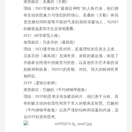
推荐曲目：圣桑的《天鹅》
理由：INFJ常被称为“最接近神性”的人格代表，他们拥
有生动的想象力与强烈的同情心。圣桑的《天鹅》将高
贵优雅却同时桀骜不驯的气质刻画得深邃动人，与INFJ
的极致温柔和天生反骨相重叠。
INTJ（科学家型人格）
推荐曲目：贝多芬的《暴风雨》
理由：INTJ通常独立而封闭，是最理性的完美主义者。
贝多芬的《暴风雨》充满奇异、灰暗的紧迫感，体现了
作曲家在绝境中的痛苦与愤怒，以及他作为艺术家的深
刻精神和执着，与INTJ的坚毅、对抗、强大的精神世界
相呼应。
INTP（逻辑分析师）
推荐曲目：巴赫的《平均律钢琴曲集》
理由：INTP的思考没有杂糅的碎片，他们善于分析、具
有积极主动的创造性和异于常人的视角及智慧。巴赫的
《平均律钢琴曲集》以其严谨的结构和深邃的内涵，适
合INTP欣赏和思考。